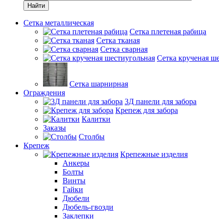
Найти
Сетка металлическая
Сетка плетеная рабица
Сетка тканая
Сетка сварная
Сетка крученая ш
Сетка шарнирная
Ограждения
3Д панели для забора
Крепеж для забора
Калитки
Заказы
Столбы
Крепеж
Крепежные изделия
Анкеры
Болты
Винты
Гайки
Дюбели
Дюбель-гвозди
Заклепки