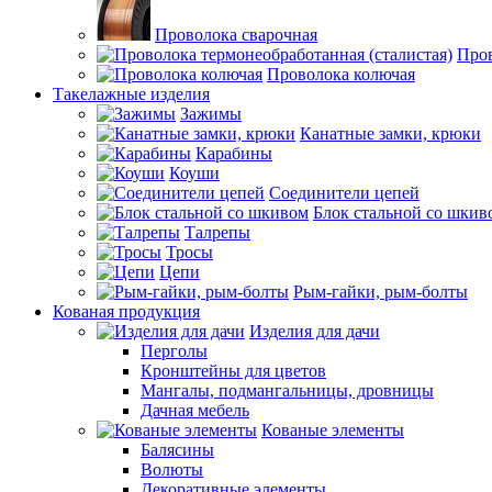
Проволока сварочная
Пров
Проволока колючая
Такелажные изделия
Зажимы
Канатные замки, крюки
Карабины
Коуши
Соединители цепей
Блок стальной со шкив
Талрепы
Тросы
Цепи
Рым-гайки, рым-болты
Кованая продукция
Изделия для дачи
Перголы
Кронштейны для цветов
Мангалы, подмангальницы, дровницы
Дачная мебель
Кованые элементы
Балясины
Волюты
Декоративные элементы