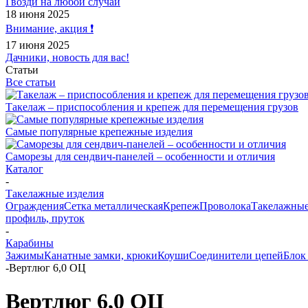
Гвозди на любой случай
18 июня 2025
Внимание, акция ❗️
17 июня 2025
Дачники, новость для вас!
Статьи
Все статьи
Такелаж – приспособления и крепеж для перемещения грузов
Самые популярные крепежные изделия
Саморезы для сендвич-панелей – особенности и отличия
Каталог
-
Такелажные изделия
Ограждения
Сетка металлическая
Крепеж
Проволока
Такелажные
профиль, пруток
-
Карабины
Зажимы
Канатные замки, крюки
Коуши
Соединители цепей
Блок
-
Вертлюг 6,0 ОЦ
Вертлюг 6,0 ОЦ