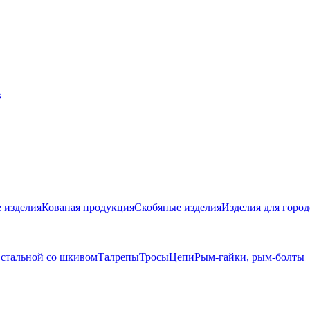
 изделия
Кованая продукция
Скобяные изделия
Изделия для город
 стальной со шкивом
Талрепы
Тросы
Цепи
Рым-гайки, рым-болты