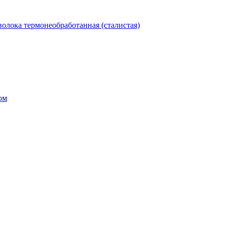
олока термонеобработанная (сталистая)
ом