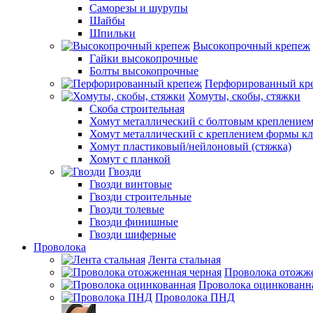
Саморезы и шурупы
Шайбы
Шпильки
Высокопрочный крепеж
Гайки высокопрочные
Болты высокопрочные
Перфорированный кр
Хомуты, скобы, стяжки
Скоба строительная
Хомут металлический с болтовым крепление
Хомут металлический с креплением формы к
Хомут пластиковый/нейлоновый (стяжка)
Хомут с планкой
Гвозди
Гвозди винтовые
Гвозди строительные
Гвозди толевые
Гвозди финишные
Гвозди шиферные
Проволока
Лента стальная
Проволока отожже
Проволока оцинкованн
Проволока ПНД