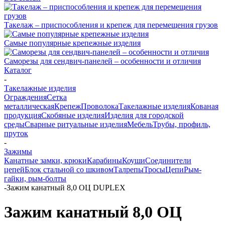
Такелаж – приспособления и крепеж для перемещения грузов
Самые популярные крепежные изделия
Саморезы для сендвич-панелей – особенности и отличия
Каталог
-
Такелажные изделия
Ограждения
Сетка
металлическая
Крепеж
Проволока
Такелажные изделия
Кованая
продукция
Скобяные изделия
Изделия для городской
среды
Сварные ритуальные изделия
Мебель
Трубы, профиль,
пруток
-
Зажимы
Канатные замки, крюки
Карабины
Коуши
Соединители
цепей
Блок стальной со шкивом
Талрепы
Тросы
Цепи
Рым-
гайки, рым-болты
-
Зажим канатный 8,0 ОЦ DUPLEX
Зажим канатный 8,0 ОЦ