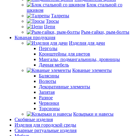
Блок стальной со
шкивом
Талрепы
Тросы
Цепи
Рым-гайки, рым-болты
Кованая продукция
Изделия для дачи
Перголы
Кронштейны для цветов
Мангалы, подмангальницы, дровницы
Дачная мебель
Кованые элементы
Балясины
Волюты
Декоративные элементы
Запятая
Разное
Червонки
Торсионы
Козырьки и навесы
Скобяные изделия
Изделия для городской среды
Сварные ритуальные изделия
Мебель