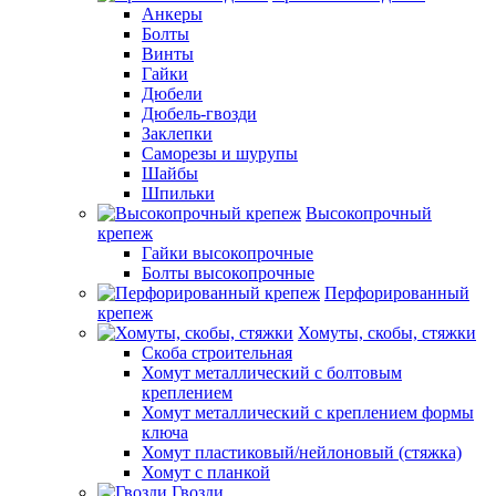
Анкеры
Болты
Винты
Гайки
Дюбели
Дюбель-гвозди
Заклепки
Саморезы и шурупы
Шайбы
Шпильки
Высокопрочный
крепеж
Гайки высокопрочные
Болты высокопрочные
Перфорированный
крепеж
Хомуты, скобы, стяжки
Скоба строительная
Хомут металлический с болтовым
креплением
Хомут металлический с креплением формы
ключа
Хомут пластиковый/нейлоновый (стяжка)
Хомут с планкой
Гвозди