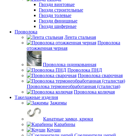
Гвозди винтовые
Гвозди строительные
Гвозди толевые
Гвозди финишные
Гвозди шиферные
Проволока
Лента стальная
Проволока
отожженная черная
Проволока оцинкованная
Проволока ПНД
Проволока сварочная
Проволока термонеобработанная (сталистая)
Проволока колючая
Такелажные изделия
Зажимы
Канатные замки, крюки
Карабины
Коуши
Соединители цепей