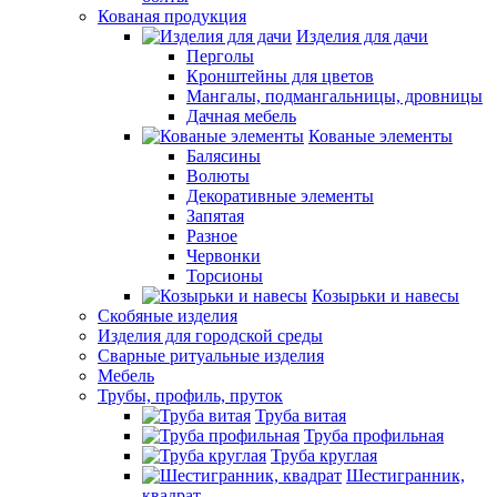
Кованая продукция
Изделия для дачи
Перголы
Кронштейны для цветов
Мангалы, подмангальницы, дровницы
Дачная мебель
Кованые элементы
Балясины
Волюты
Декоративные элементы
Запятая
Разное
Червонки
Торсионы
Козырьки и навесы
Скобяные изделия
Изделия для городской среды
Сварные ритуальные изделия
Мебель
Трубы, профиль, пруток
Труба витая
Труба профильная
Труба круглая
Шестигранник,
квадрат