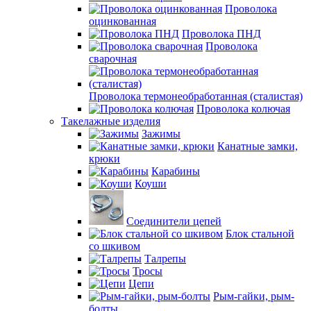
Проволока
оцинкованная
Проволока ПНД
Проволока
сварочная
Проволока термонеобработанная (сталистая)
Проволока колючая
Такелажные изделия
Зажимы
Канатные замки,
крюки
Карабины
Коуши
Соединители цепей
Блок стальной
со шкивом
Талрепы
Тросы
Цепи
Рым-гайки, рым-
болты