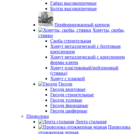
Гайки высокопрочные
Болты высокопрочные
Перфорированный крепеж
Хомуты, скобы,
стяжки
Скоба строительная
Хомут металлический с болтовым
креплением
Хомут металлический с креплением
формы ключа
Хомут пластиковый/нейлоновый
(стяжка)
Хомут с планкой
Гвозди
Гвозди винтовые
Гвозди строительные
Гвозди толевые
Гвозди финишные
Гвозди шиферные
Проволока
Лента стальная
Проволока
отожженная черная