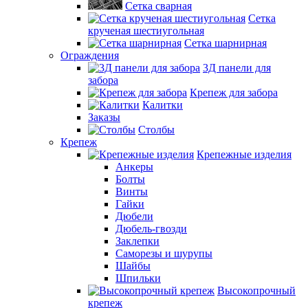
Сетка сварная
Сетка
крученая шестиугольная
Сетка шарнирная
Ограждения
3Д панели для
забора
Крепеж для забора
Калитки
Заказы
Столбы
Крепеж
Крепежные изделия
Анкеры
Болты
Винты
Гайки
Дюбели
Дюбель-гвозди
Заклепки
Саморезы и шурупы
Шайбы
Шпильки
Высокопрочный
крепеж