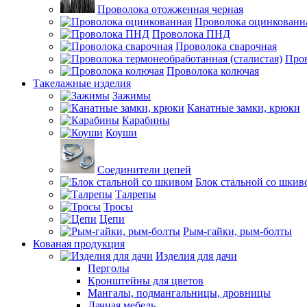
Проволока отожженная черная
Проволока оцинкованн
Проволока ПНД
Проволока сварочная
Пров
Проволока колючая
Такелажные изделия
Зажимы
Канатные замки, крюки
Карабины
Коуши
Соединители цепей
Блок стальной со шкив
Талрепы
Тросы
Цепи
Рым-гайки, рым-болты
Кованая продукция
Изделия для дачи
Перголы
Кронштейны для цветов
Мангалы, подмангальницы, дровницы
Дачная мебель