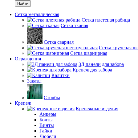
Найти
Сетка металлическая
Сетка плетеная рабица
Сетка тканая
Сетка сварная
Сетка крученая ш
Сетка шарнирная
Ограждения
3Д панели для забора
Крепеж для забора
Калитки
Заказы
Столбы
Крепеж
Крепежные изделия
Анкеры
Болты
Винты
Гайки
Дюбели