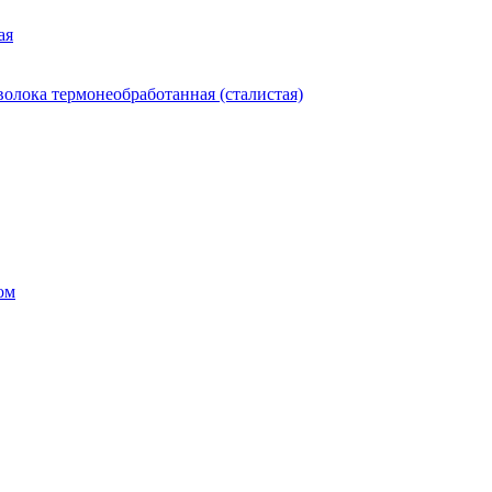
ая
олока термонеобработанная (сталистая)
ом