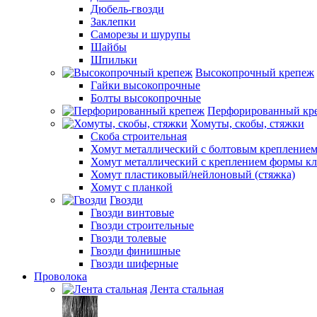
Дюбель-гвозди
Заклепки
Саморезы и шурупы
Шайбы
Шпильки
Высокопрочный крепеж
Гайки высокопрочные
Болты высокопрочные
Перфорированный кр
Хомуты, скобы, стяжки
Скоба строительная
Хомут металлический с болтовым крепление
Хомут металлический с креплением формы к
Хомут пластиковый/нейлоновый (стяжка)
Хомут с планкой
Гвозди
Гвозди винтовые
Гвозди строительные
Гвозди толевые
Гвозди финишные
Гвозди шиферные
Проволока
Лента стальная