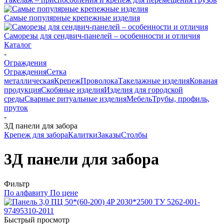
Самые популярные крепежные изделия
Саморезы для сендвич-панелей – особенности и отличия
Каталог
-
Ограждения
Ограждения
Сетка
металлическая
Крепеж
Проволока
Такелажные изделия
Кованая
продукция
Скобяные изделия
Изделия для городской
среды
Сварные ритуальные изделия
Мебель
Трубы, профиль,
пруток
-
3Д панели для забора
Крепеж для забора
Калитки
Заказы
Столбы
3Д панели для забора
Фильтр
По алфавиту
По цене
Быстрый просмотр