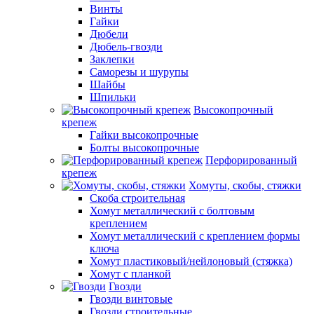
Винты
Гайки
Дюбели
Дюбель-гвозди
Заклепки
Саморезы и шурупы
Шайбы
Шпильки
Высокопрочный
крепеж
Гайки высокопрочные
Болты высокопрочные
Перфорированный
крепеж
Хомуты, скобы, стяжки
Скоба строительная
Хомут металлический с болтовым
креплением
Хомут металлический с креплением формы
ключа
Хомут пластиковый/нейлоновый (стяжка)
Хомут с планкой
Гвозди
Гвозди винтовые
Гвозди строительные