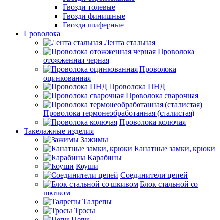
Гвозди толевые
Гвозди финишные
Гвозди шиферные
Проволока
Лента стальная
Проволока
отожженная черная
Проволока
оцинкованная
Проволока ПНД
Проволока сварочная
Проволока термонеобработанная (сталистая)
Проволока колючая
Такелажные изделия
Зажимы
Канатные замки, крюки
Карабины
Коуши
Соединители цепей
Блок стальной со
шкивом
Талрепы
Тросы
Цепи