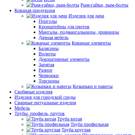
Рым-гайки, рым-болты
Кованая продукция
Изделия для дачи
Перголы
Кронштейны для цветов
Мангалы, подмангальницы, дровницы
Дачная мебель
Кованые элементы
Балясины
Волюты
Декоративные элементы
Запятая
Разное
Червонки
Торсионы
Козырьки и навесы
Скобяные изделия
Изделия для городской среды
Сварные ритуальные изделия
Мебель
Трубы, профиль, пруток
Труба витая
Труба профильная
Труба круглая