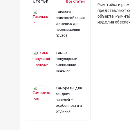
Статьи
Все статьи
Рым-гайка и ры
представляют со
Такелаж –
объекте. Рым-га
приспособления
изделия обеспе
и крепеж для
перемещения
грузов
Самые
популярные
крепежные
изделия
Саморезы для
сендвич-
панелей –
особенности и
отличия