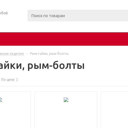
юбой
жные изделия
-
Рым-гайки, рым-болты
айки, рым-болты
По цене