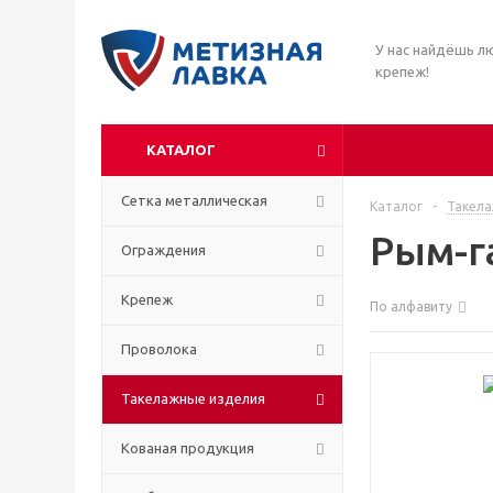
У нас найдёшь л
крепеж!
КАТАЛОГ
Сетка металлическая
Каталог
-
Такела
Рым-г
Ограждения
Крепеж
По алфавиту
Проволока
Такелажные изделия
Кованая продукция