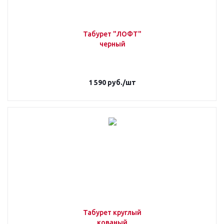
Табурет "ЛОФТ"
черный
1 590
руб.
/шт
Табурет круглый
кованый