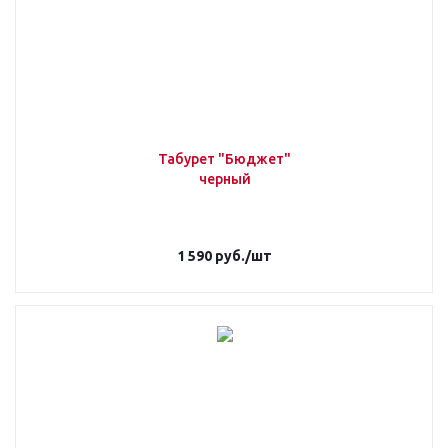
Табурет "Бюджет"
черный
1 590
руб.
/шт