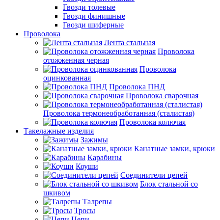
Гвозди толевые
Гвозди финишные
Гвозди шиферные
Проволока
Лента стальная
Проволока
отожженная черная
Проволока
оцинкованная
Проволока ПНД
Проволока сварочная
Проволока термонеобработанная (сталистая)
Проволока колючая
Такелажные изделия
Зажимы
Канатные замки, крюки
Карабины
Коуши
Соединители цепей
Блок стальной со
шкивом
Талрепы
Тросы
Цепи