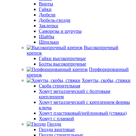
Винты
Гайки
Дюбели
Дюбель-гвозди
Заклепки
Саморезы и шурупы
Шайбы
Шпильки
Высокопрочный
крепеж
Гайки высокопрочные
Болты высокопрочные
Перфорированный
крепеж
Хомуты, скобы, стяжки
Скоба строительная
Хомут металлический с болтовым
креплением
Хомут металлический с креплением формы
ключа
Хомут пластиковый/нейлоновый (стяжка)
Хомут с планкой
Гвозди
Гвозди винтовые
Гвозди строительные