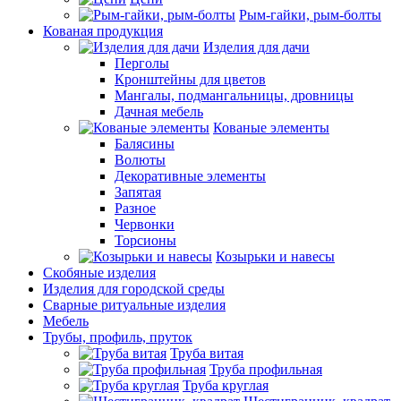
Рым-гайки, рым-болты
Кованая продукция
Изделия для дачи
Перголы
Кронштейны для цветов
Мангалы, подмангальницы, дровницы
Дачная мебель
Кованые элементы
Балясины
Волюты
Декоративные элементы
Запятая
Разное
Червонки
Торсионы
Козырьки и навесы
Скобяные изделия
Изделия для городской среды
Сварные ритуальные изделия
Мебель
Трубы, профиль, пруток
Труба витая
Труба профильная
Труба круглая