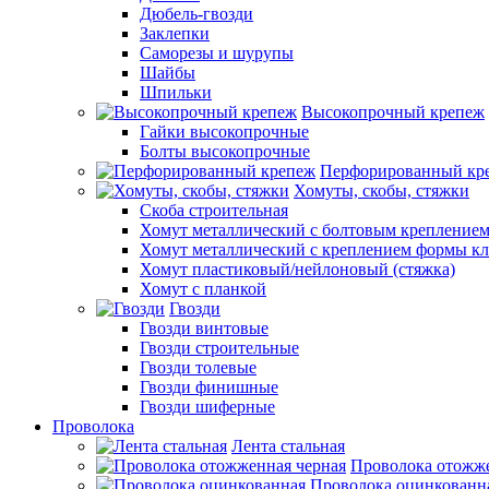
Дюбель-гвозди
Заклепки
Саморезы и шурупы
Шайбы
Шпильки
Высокопрочный крепеж
Гайки высокопрочные
Болты высокопрочные
Перфорированный кр
Хомуты, скобы, стяжки
Скоба строительная
Хомут металлический с болтовым крепление
Хомут металлический с креплением формы к
Хомут пластиковый/нейлоновый (стяжка)
Хомут с планкой
Гвозди
Гвозди винтовые
Гвозди строительные
Гвозди толевые
Гвозди финишные
Гвозди шиферные
Проволока
Лента стальная
Проволока отожже
Проволока оцинкованн