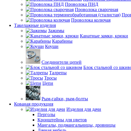
Проволока ПНД
Проволока сварочная
Пров
Проволока колючая
Такелажные изделия
Зажимы
Канатные замки, крюки
Карабины
Коуши
Соединители цепей
Блок стальной со шкив
Талрепы
Тросы
Цепи
Рым-гайки, рым-болты
Кованая продукция
Изделия для дачи
Перголы
Кронштейны для цветов
Мангалы, подмангальницы, дровницы
Дачная мебель