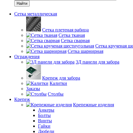
Найти
Сетка металлическая
Сетка плетеная рабица
Сетка тканая
Сетка сварная
Сетка крученая ш
Сетка шарнирная
Ограждения
3Д панели для забора
Крепеж для забора
Калитки
Заказы
Столбы
Крепеж
Крепежные изделия
Анкеры
Болты
Винты
Гайки
Дюбели