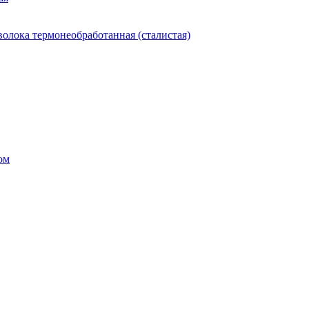
олока термонеобработанная (сталистая)
ом