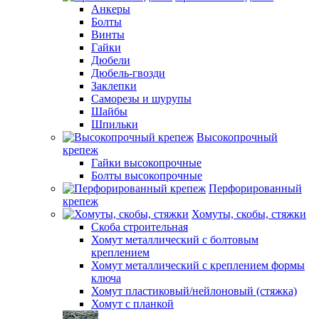
Анкеры
Болты
Винты
Гайки
Дюбели
Дюбель-гвозди
Заклепки
Саморезы и шурупы
Шайбы
Шпильки
Высокопрочный
крепеж
Гайки высокопрочные
Болты высокопрочные
Перфорированный
крепеж
Хомуты, скобы, стяжки
Скоба строительная
Хомут металлический с болтовым
креплением
Хомут металлический с креплением формы
ключа
Хомут пластиковый/нейлоновый (стяжка)
Хомут с планкой