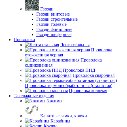
Гвозди
Гвозди винтовые
Гвозди строительные
Гвозди толевые
Гвозди финишные
Гвозди шиферные
Проволока
Лента стальная
Проволока
отожженная черная
Проволока
оцинкованная
Проволока ПНД
Проволока сварочная
Проволока термонеобработанная (сталистая)
Проволока колючая
Такелажные изделия
Зажимы
Канатные замки, крюки
Карабины
Коуши