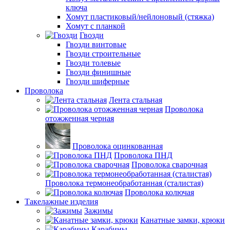
ключа
Хомут пластиковый/нейлоновый (стяжка)
Хомут с планкой
Гвозди
Гвозди винтовые
Гвозди строительные
Гвозди толевые
Гвозди финишные
Гвозди шиферные
Проволока
Лента стальная
Проволока
отожженная черная
Проволока оцинкованная
Проволока ПНД
Проволока сварочная
Проволока термонеобработанная (сталистая)
Проволока колючая
Такелажные изделия
Зажимы
Канатные замки, крюки
Карабины