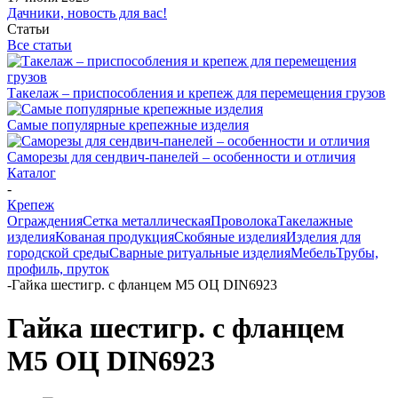
Дачники, новость для вас!
Статьи
Все статьи
Такелаж – приспособления и крепеж для перемещения грузов
Самые популярные крепежные изделия
Саморезы для сендвич-панелей – особенности и отличия
Каталог
-
Крепеж
Ограждения
Сетка металлическая
Проволока
Такелажные
изделия
Кованая продукция
Скобяные изделия
Изделия для
городской среды
Сварные ритуальные изделия
Мебель
Трубы,
профиль, пруток
-
Гайка шестигр. с фланцем М5 ОЦ DIN6923
Гайка шестигр. с фланцем
М5 ОЦ DIN6923