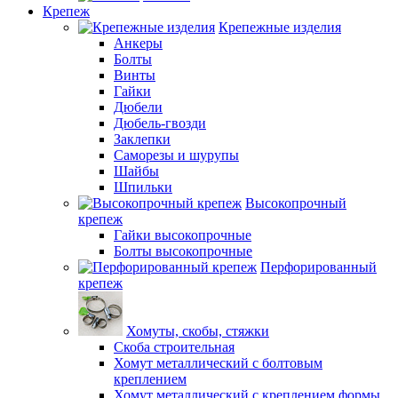
Крепеж
Крепежные изделия
Анкеры
Болты
Винты
Гайки
Дюбели
Дюбель-гвозди
Заклепки
Саморезы и шурупы
Шайбы
Шпильки
Высокопрочный
крепеж
Гайки высокопрочные
Болты высокопрочные
Перфорированный
крепеж
Хомуты, скобы, стяжки
Скоба строительная
Хомут металлический с болтовым
креплением
Хомут металлический с креплением формы