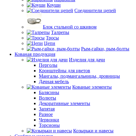
Коуши
Соединители цепей
Блок стальной со шкивом
Талрепы
Тросы
Цепи
Рым-гайки, рым-болты
Кованая продукция
Изделия для дачи
Перголы
Кронштейны для цветов
Мангалы, подмангальницы, дровницы
Дачная мебель
Кованые элементы
Балясины
Волюты
Декоративные элементы
Запятая
Разное
Червонки
Торсионы
Козырьки и навесы