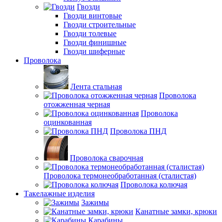
Гвозди
Гвозди винтовые
Гвозди строительные
Гвозди толевые
Гвозди финишные
Гвозди шиферные
Проволока
Лента стальная
Проволока
отожженная черная
Проволока
оцинкованная
Проволока ПНД
Проволока сварочная
Проволока термонеобработанная (сталистая)
Проволока колючая
Такелажные изделия
Зажимы
Канатные замки, крюки
Карабины