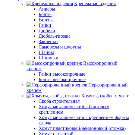
Крепежные изделия
Анкеры
Болты
Винты
Гайки
Дюбели
Дюбель-гвозди
Заклепки
Саморезы и шурупы
Шайбы
Шпильки
Высокопрочный
крепеж
Гайки высокопрочные
Болты высокопрочные
Перфорированный
крепеж
Хомуты, скобы, стяжки
Скоба строительная
Хомут металлический с болтовым
креплением
Хомут металлический с креплением формы
ключа
Хомут пластиковый/нейлоновый (стяжка)
Хомут с планкой