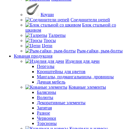
Коуши
Соединители цепей
Блок стальной со
шкивом
Талрепы
Тросы
Цепи
Рым-гайки, рым-болты
Кованая продукция
Изделия для дачи
Перголы
Кронштейны для цветов
Мангалы, подмангальницы, дровницы
Дачная мебель
Кованые элементы
Балясины
Волюты
Декоративные элементы
Запятая
Разное
Червонки
Торсионы
Козырьки и навесы