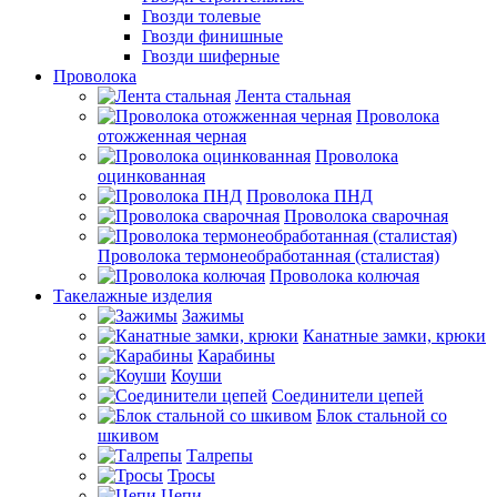
Гвозди толевые
Гвозди финишные
Гвозди шиферные
Проволока
Лента стальная
Проволока
отожженная черная
Проволока
оцинкованная
Проволока ПНД
Проволока сварочная
Проволока термонеобработанная (сталистая)
Проволока колючая
Такелажные изделия
Зажимы
Канатные замки, крюки
Карабины
Коуши
Соединители цепей
Блок стальной со
шкивом
Талрепы
Тросы
Цепи