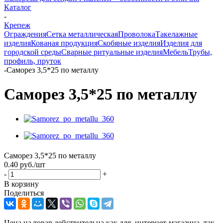
Каталог
-
Крепеж
Ограждения
Сетка металлическая
Проволока
Такелажные
изделия
Кованая продукция
Скобяные изделия
Изделия для
городской среды
Сварные ритуальные изделия
Мебель
Трубы,
профиль, пруток
-
Саморез 3,5*25 по металлу
Саморез 3,5*25 по металлу
Саморез 3,5*25 по металлу
0.40
руб.
/шт
-
+
В корзину
Поделиться
Цена на товар действительна как для интернет-магазина, так