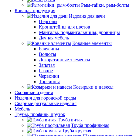
Рым-гайки, рым-болты
Кованая продукция
Изделия для дачи
Перголы
Кронштейны для цветов
Мангалы, подмангальницы, дровницы
Дачная мебель
Кованые элементы
Балясины
Волюты
Декоративные элементы
Запятая
Разное
Червонки
Торсионы
Козырьки и навесы
Скобяные изделия
Изделия для городской среды
Сварные ритуальные изделия
Мебель
Трубы, профиль, пруток
Труба витая
Труба профильная
Труба круглая