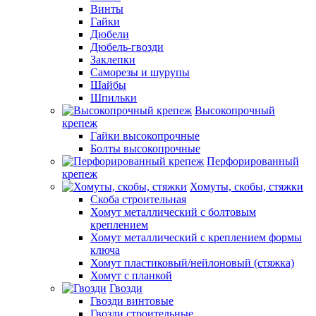
Винты
Гайки
Дюбели
Дюбель-гвозди
Заклепки
Саморезы и шурупы
Шайбы
Шпильки
Высокопрочный
крепеж
Гайки высокопрочные
Болты высокопрочные
Перфорированный
крепеж
Хомуты, скобы, стяжки
Скоба строительная
Хомут металлический с болтовым
креплением
Хомут металлический с креплением формы
ключа
Хомут пластиковый/нейлоновый (стяжка)
Хомут с планкой
Гвозди
Гвозди винтовые
Гвозди строительные