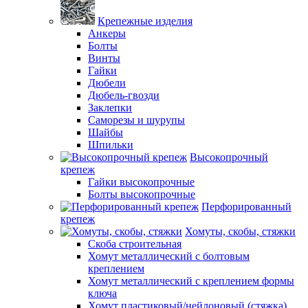
Крепежные изделия
Анкеры
Болты
Винты
Гайки
Дюбели
Дюбель-гвозди
Заклепки
Саморезы и шурупы
Шайбы
Шпильки
Высокопрочный
крепеж
Гайки высокопрочные
Болты высокопрочные
Перфорированный
крепеж
Хомуты, скобы, стяжки
Скоба строительная
Хомут металлический с болтовым
креплением
Хомут металлический с креплением формы
ключа
Хомут пластиковый/нейлоновый (стяжка)