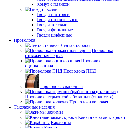
Хомут с планкой
Гвозди
Гвозди винтовые
Гвозди строительные
Гвозди толевые
Гвозди финишные
Гвозди шиферные
Проволока
Лента стальная
Проволока
отожженная черная
Проволока
оцинкованная
Проволока ПНД
Проволока сварочная
Проволока термонеобработанная (сталистая)
Проволока колючая
Такелажные изделия
Зажимы
Канатные замки, крюки
Карабины
Коуши