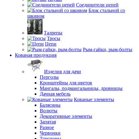
Соединители цепей
Блок стальной со
шкивом
Талрепы
Тросы
Цепи
Рым-гайки, рым-болты
Кованая продукция
Изделия для дачи
Перголы
Кронштейны для цветов
Мангалы, подмангальницы, дровницы
Дачная мебель
Кованые элементы
Балясины
Волюты
Декоративные элементы
Запятая
Разное
Червонки
Торсионы