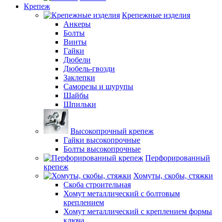
Крепеж
Крепежные изделия
Анкеры
Болты
Винты
Гайки
Дюбели
Дюбель-гвозди
Заклепки
Саморезы и шурупы
Шайбы
Шпильки
Высокопрочный крепеж
Гайки высокопрочные
Болты высокопрочные
Перфорированный
крепеж
Хомуты, скобы, стяжки
Скоба строительная
Хомут металлический с болтовым
креплением
Хомут металлический с креплением формы
ключа