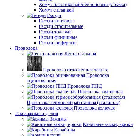
Хомут пластиковый/нейлоновый (стяжка)
Хомут с планкой
Гвозди
Гвозди винтовые
Гвозди строительные
Гвозди толевые
Гвозди финишные
Гвозди шиферные
Проволока
Лента стальная
Проволока отожженная черная
Проволока
оцинкованная
Проволока ПНД
Проволока сварочная
Проволока термонеобработанная (сталистая)
Проволока колючая
Такелажные изделия
Зажимы
Канатные замки, крюки
Карабины
Коуши