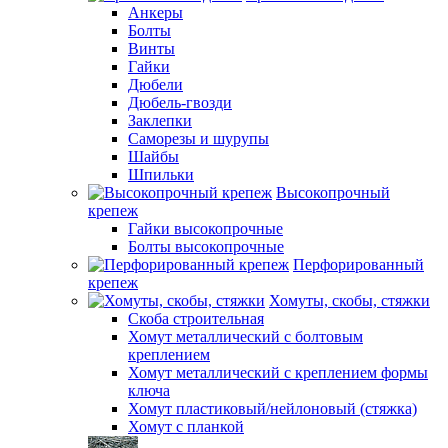
Анкеры
Болты
Винты
Гайки
Дюбели
Дюбель-гвозди
Заклепки
Саморезы и шурупы
Шайбы
Шпильки
Высокопрочный
крепеж
Гайки высокопрочные
Болты высокопрочные
Перфорированный
крепеж
Хомуты, скобы, стяжки
Скоба строительная
Хомут металлический с болтовым
креплением
Хомут металлический с креплением формы
ключа
Хомут пластиковый/нейлоновый (стяжка)
Хомут с планкой