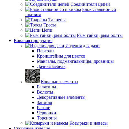
Соединители цепей
Блок стальной со
шкивом
Талрепы
Тросы
Цепи
Рым-гайки, рым-болты
Кованая продукция
Изделия для дачи
Перголы
Кронштейны для цветов
Мангалы, подмангальницы, дровницы
Дачная мебель
Кованые элементы
Балясины
Волюты
Декоративные элементы
Запятая
Разное
Червонки
Торсионы
Козырьки и навесы
Скобяные изделия