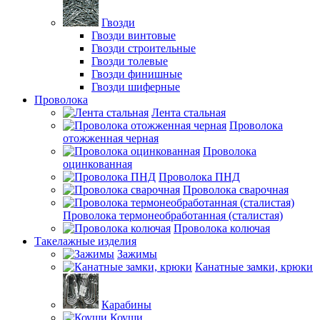
Гвозди
Гвозди винтовые
Гвозди строительные
Гвозди толевые
Гвозди финишные
Гвозди шиферные
Проволока
Лента стальная
Проволока
отожженная черная
Проволока
оцинкованная
Проволока ПНД
Проволока сварочная
Проволока термонеобработанная (сталистая)
Проволока колючая
Такелажные изделия
Зажимы
Канатные замки, крюки
Карабины
Коуши