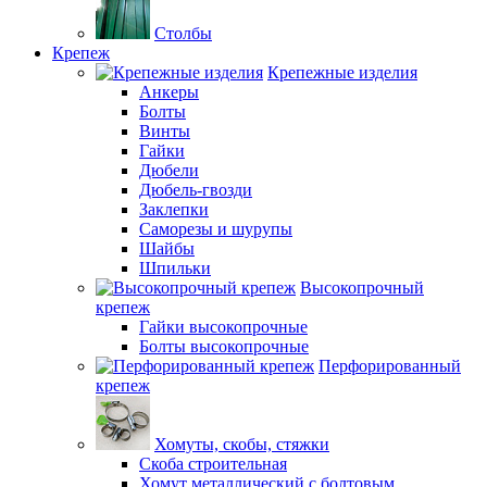
Столбы
Крепеж
Крепежные изделия
Анкеры
Болты
Винты
Гайки
Дюбели
Дюбель-гвозди
Заклепки
Саморезы и шурупы
Шайбы
Шпильки
Высокопрочный
крепеж
Гайки высокопрочные
Болты высокопрочные
Перфорированный
крепеж
Хомуты, скобы, стяжки
Скоба строительная
Хомут металлический с болтовым