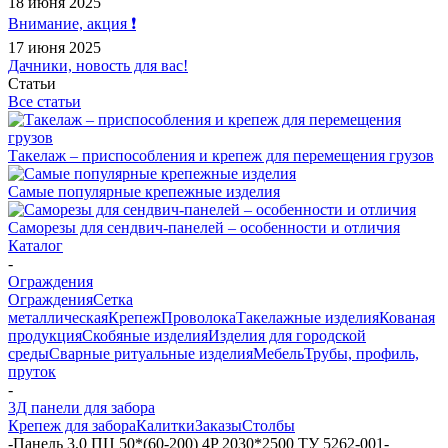
18 июня 2025
Внимание, акция ❗️
17 июня 2025
Дачники, новость для вас!
Статьи
Все статьи
Такелаж – приспособления и крепеж для перемещения грузов
Самые популярные крепежные изделия
Саморезы для сендвич-панелей – особенности и отличия
Каталог
-
Ограждения
Ограждения
Сетка
металлическая
Крепеж
Проволока
Такелажные изделия
Кованая
продукция
Скобяные изделия
Изделия для городской
среды
Сварные ритуальные изделия
Мебель
Трубы, профиль,
пруток
-
3Д панели для забора
Крепеж для забора
Калитки
Заказы
Столбы
-
Панель 3,0 ПЦ 50*(60-200) 4P 2030*2500 ТУ 5262-001-