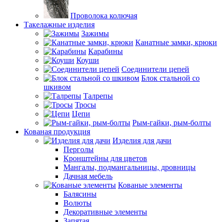
Проволока колючая
Такелажные изделия
Зажимы
Канатные замки, крюки
Карабины
Коуши
Соединители цепей
Блок стальной со
шкивом
Талрепы
Тросы
Цепи
Рым-гайки, рым-болты
Кованая продукция
Изделия для дачи
Перголы
Кронштейны для цветов
Мангалы, подмангальницы, дровницы
Дачная мебель
Кованые элементы
Балясины
Волюты
Декоративные элементы
Запятая