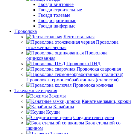
Гвозди винтовые
Гвозди строительные
Гвозди толевые
Гвозди финишные
Гвозди шиферные
Проволока
Лента стальная
Проволока
отожженная черная
Проволока
оцинкованная
Проволока ПНД
Проволока сварочная
Проволока термонеобработанная (сталистая)
Проволока колючая
Такелажные изделия
Зажимы
Канатные замки, крюки
Карабины
Коуши
Соединители цепей
Блок стальной со
шкивом
Талрепы