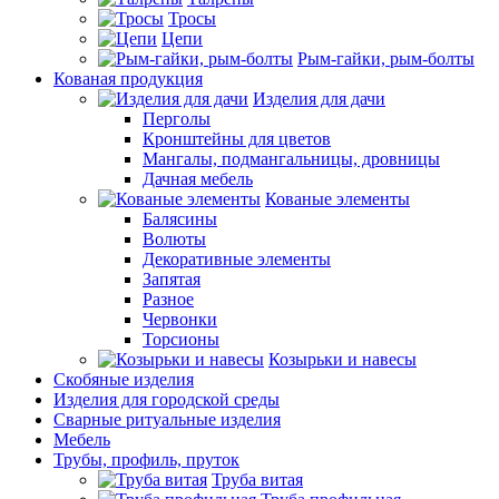
Тросы
Цепи
Рым-гайки, рым-болты
Кованая продукция
Изделия для дачи
Перголы
Кронштейны для цветов
Мангалы, подмангальницы, дровницы
Дачная мебель
Кованые элементы
Балясины
Волюты
Декоративные элементы
Запятая
Разное
Червонки
Торсионы
Козырьки и навесы
Скобяные изделия
Изделия для городской среды
Сварные ритуальные изделия
Мебель
Трубы, профиль, пруток
Труба витая