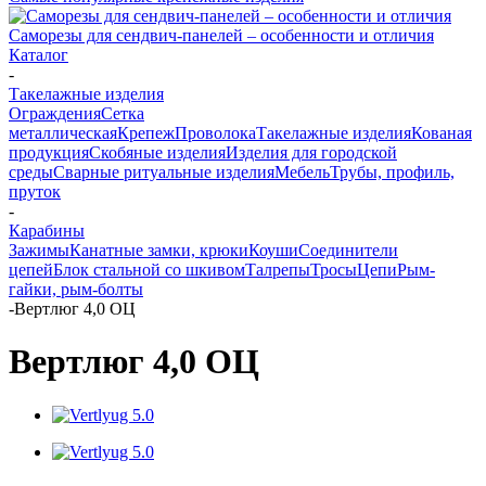
Саморезы для сендвич-панелей – особенности и отличия
Каталог
-
Такелажные изделия
Ограждения
Сетка
металлическая
Крепеж
Проволока
Такелажные изделия
Кованая
продукция
Скобяные изделия
Изделия для городской
среды
Сварные ритуальные изделия
Мебель
Трубы, профиль,
пруток
-
Карабины
Зажимы
Канатные замки, крюки
Коуши
Соединители
цепей
Блок стальной со шкивом
Талрепы
Тросы
Цепи
Рым-
гайки, рым-болты
-
Вертлюг 4,0 ОЦ
Вертлюг 4,0 ОЦ