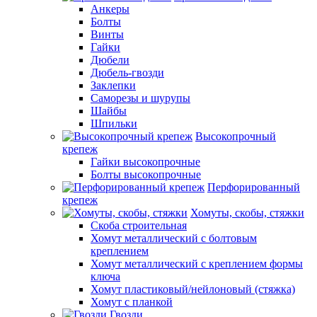
Анкеры
Болты
Винты
Гайки
Дюбели
Дюбель-гвозди
Заклепки
Саморезы и шурупы
Шайбы
Шпильки
Высокопрочный
крепеж
Гайки высокопрочные
Болты высокопрочные
Перфорированный
крепеж
Хомуты, скобы, стяжки
Скоба строительная
Хомут металлический с болтовым
креплением
Хомут металлический с креплением формы
ключа
Хомут пластиковый/нейлоновый (стяжка)
Хомут с планкой
Гвозди