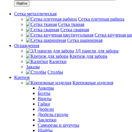
Найти
Сетка металлическая
Сетка плетеная рабица
Сетка тканая
Сетка сварная
Сетка крученая ш
Сетка шарнирная
Ограждения
3Д панели для забора
Крепеж для забора
Калитки
Заказы
Столбы
Крепеж
Крепежные изделия
Анкеры
Болты
Винты
Гайки
Дюбели
Дюбель-гвозди
Заклепки
Саморезы и шурупы
Шайбы