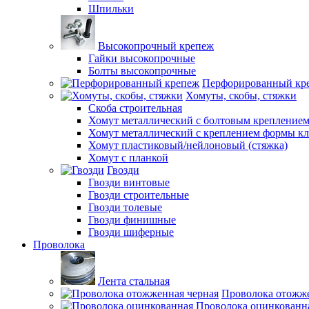
Шпильки
Высокопрочный крепеж
Гайки высокопрочные
Болты высокопрочные
Перфорированный кр
Хомуты, скобы, стяжки
Скоба строительная
Хомут металлический с болтовым крепление
Хомут металлический с креплением формы к
Хомут пластиковый/нейлоновый (стяжка)
Хомут с планкой
Гвозди
Гвозди винтовые
Гвозди строительные
Гвозди толевые
Гвозди финишные
Гвозди шиферные
Проволока
Лента стальная
Проволока отожже
Проволока оцинкованн