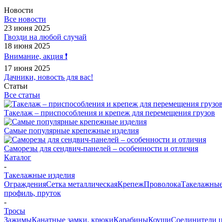
Новости
Все новости
23 июня 2025
Гвозди на любой случай
18 июня 2025
Внимание, акция ❗️
17 июня 2025
Дачники, новость для вас!
Статьи
Все статьи
Такелаж – приспособления и крепеж для перемещения грузов
Самые популярные крепежные изделия
Саморезы для сендвич-панелей – особенности и отличия
Каталог
-
Такелажные изделия
Ограждения
Сетка металлическая
Крепеж
Проволока
Такелажные
профиль, пруток
-
Тросы
Зажимы
Канатные замки, крюки
Карабины
Коуши
Соединители 