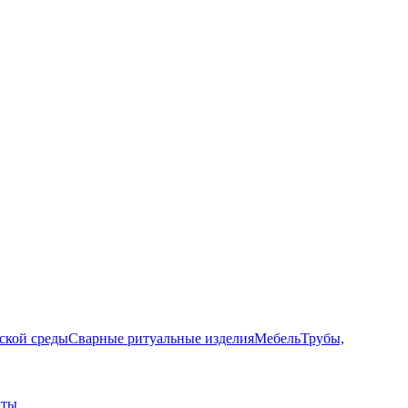
ской среды
Сварные ритуальные изделия
Мебель
Трубы,
лты