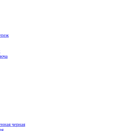
епеж
м
люча
нная черная
ая