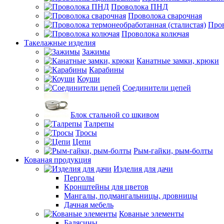
Проволока ПНД
Проволока сварочная
Пров
Проволока колючая
Такелажные изделия
Зажимы
Канатные замки, крюки
Карабины
Коуши
Соединители цепей
Блок стальной со шкивом
Талрепы
Тросы
Цепи
Рым-гайки, рым-болты
Кованая продукция
Изделия для дачи
Перголы
Кронштейны для цветов
Мангалы, подмангальницы, дровницы
Дачная мебель
Кованые элементы
Балясины