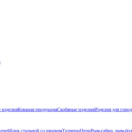
 изделия
Кованая продукция
Скобяные изделия
Изделия для город
цепей
Блок стальной со шкивом
Талрепы
Цепи
Рым-гайки, рым-бо