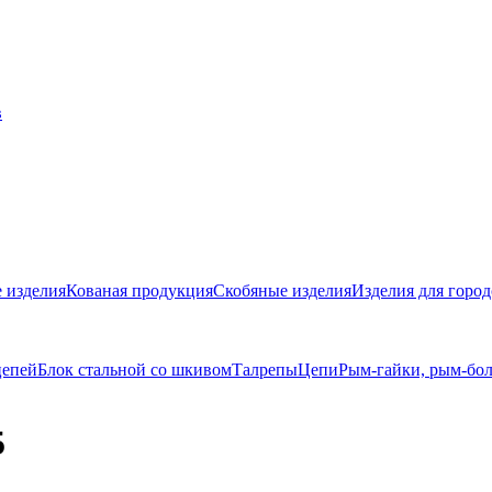
 изделия
Кованая продукция
Скобяные изделия
Изделия для город
цепей
Блок стальной со шкивом
Талрепы
Цепи
Рым-гайки, рым-бо
5