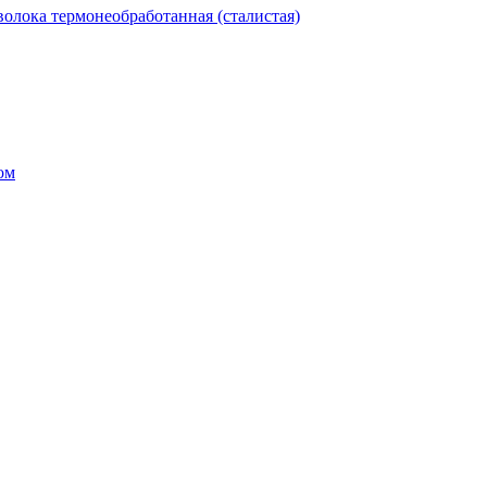
олока термонеобработанная (сталистая)
ом