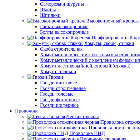
Саморезы и шурупы
Шайбы
Шпильки
Высокопрочный крепеж
Гайки высокопрочные
Болты высокопрочные
Перфорированный кр
Хомуты, скобы, стяжки
Скоба строительная
Хомут металлический с болтовым крепление
Хомут металлический с креплением формы к
Хомут пластиковый/нейлоновый (стяжка)
Хомут с планкой
Гвозди
Гвозди винтовые
Гвозди строительные
Гвозди толевые
Гвозди финишные
Гвозди шиферные
Проволока
Лента стальная
Проволока отожже
Проволока оцинкованн
Проволока ПНД
Проволока сварочная