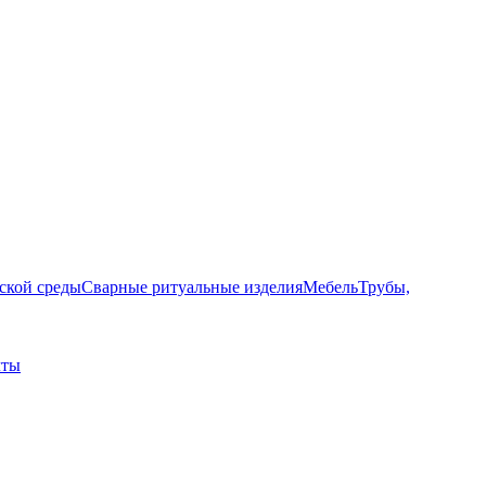
ской среды
Сварные ритуальные изделия
Мебель
Трубы,
лты