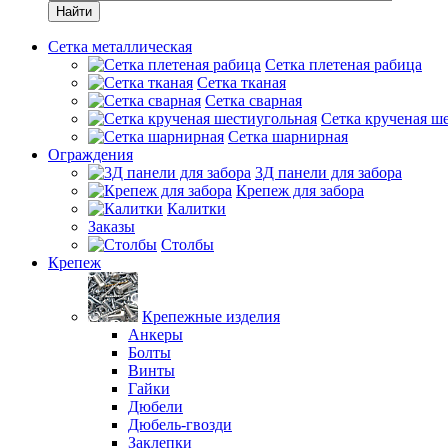
Найти
Сетка металлическая
Сетка плетеная рабица
Сетка тканая
Сетка сварная
Сетка крученая ш
Сетка шарнирная
Ограждения
3Д панели для забора
Крепеж для забора
Калитки
Заказы
Столбы
Крепеж
Крепежные изделия
Анкеры
Болты
Винты
Гайки
Дюбели
Дюбель-гвозди
Заклепки