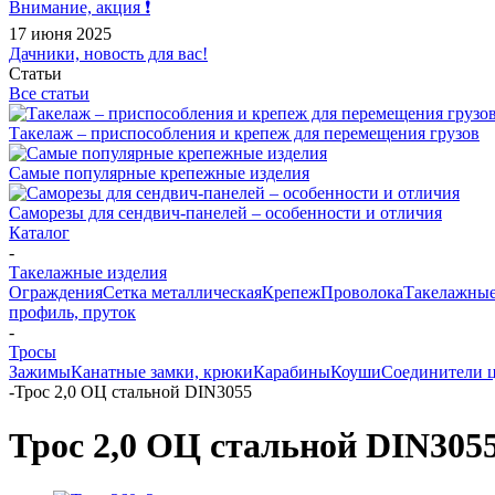
Внимание, акция ❗️
17 июня 2025
Дачники, новость для вас!
Статьи
Все статьи
Такелаж – приспособления и крепеж для перемещения грузов
Самые популярные крепежные изделия
Саморезы для сендвич-панелей – особенности и отличия
Каталог
-
Такелажные изделия
Ограждения
Сетка металлическая
Крепеж
Проволока
Такелажные
профиль, пруток
-
Тросы
Зажимы
Канатные замки, крюки
Карабины
Коуши
Соединители 
-
Трос 2,0 ОЦ стальной DIN3055
Трос 2,0 ОЦ стальной DIN305