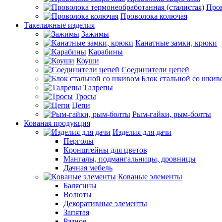
Пров
Проволока колючая
Такелажные изделия
Зажимы
Канатные замки, крюки
Карабины
Коуши
Соединители цепей
Блок стальной со шкив
Талрепы
Тросы
Цепи
Рым-гайки, рым-болты
Кованая продукция
Изделия для дачи
Перголы
Кронштейны для цветов
Мангалы, подмангальницы, дровницы
Дачная мебель
Кованые элементы
Балясины
Волюты
Декоративные элементы
Запятая
Разное