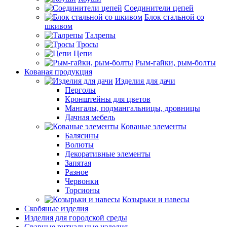
Соединители цепей
Блок стальной со
шкивом
Талрепы
Тросы
Цепи
Рым-гайки, рым-болты
Кованая продукция
Изделия для дачи
Перголы
Кронштейны для цветов
Мангалы, подмангальницы, дровницы
Дачная мебель
Кованые элементы
Балясины
Волюты
Декоративные элементы
Запятая
Разное
Червонки
Торсионы
Козырьки и навесы
Скобяные изделия
Изделия для городской среды
Сварные ритуальные изделия