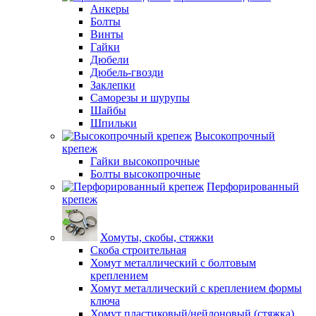
Анкеры
Болты
Винты
Гайки
Дюбели
Дюбель-гвозди
Заклепки
Саморезы и шурупы
Шайбы
Шпильки
Высокопрочный
крепеж
Гайки высокопрочные
Болты высокопрочные
Перфорированный
крепеж
Хомуты, скобы, стяжки
Скоба строительная
Хомут металлический с болтовым
креплением
Хомут металлический с креплением формы
ключа
Хомут пластиковый/нейлоновый (стяжка)