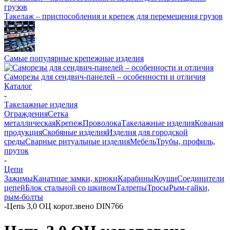
Такелаж – приспособления и крепеж для перемещения грузов
Самые популярные крепежные изделия
Саморезы для сендвич-панелей – особенности и отличия
Каталог
-
Такелажные изделия
Ограждения
Сетка
металлическая
Крепеж
Проволока
Такелажные изделия
Кованая
продукция
Скобяные изделия
Изделия для городской
среды
Сварные ритуальные изделия
Мебель
Трубы, профиль,
пруток
-
Цепи
Зажимы
Канатные замки, крюки
Карабины
Коуши
Соединители
цепей
Блок стальной со шкивом
Талрепы
Тросы
Рым-гайки,
рым-болты
-
Цепь 3,0 ОЦ корот.звено DIN766