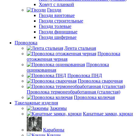
Хомут с планкой
Гвозди
Гвозди винтовые
Гвозди строительные
Гвозди толевые
Гвозди финишные
Гвозди шиферные
Проволока
Лента стальная
Проволока
отожженная черная
Проволока
оцинкованная
Проволока ПНД
Проволока сварочная
Проволока термонеобработанная (сталистая)
Проволока колючая
Такелажные изделия
Зажимы
Канатные замки, крюки
Карабины
Коуши