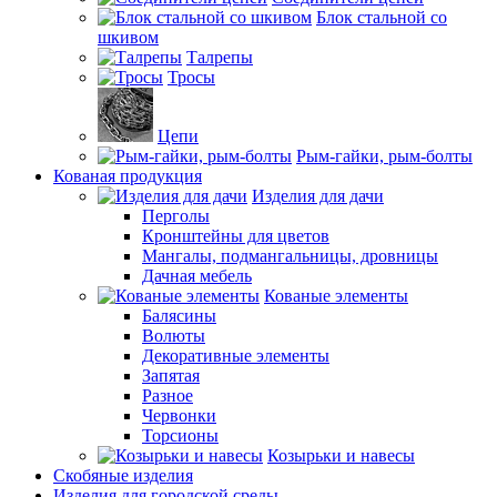
Блок стальной со
шкивом
Талрепы
Тросы
Цепи
Рым-гайки, рым-болты
Кованая продукция
Изделия для дачи
Перголы
Кронштейны для цветов
Мангалы, подмангальницы, дровницы
Дачная мебель
Кованые элементы
Балясины
Волюты
Декоративные элементы
Запятая
Разное
Червонки
Торсионы
Козырьки и навесы
Скобяные изделия
Изделия для городской среды