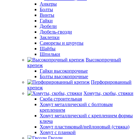
Анкеры
Болты
Винты
Гайки
Дюбели
Дюбель-гвозди
Заклепки
Саморезы и шурупы
Шайбы
Шпильки
Высокопрочный
крепеж
Гайки высокопрочные
Болты высокопрочные
Перфорированный
крепеж
Хомуты, скобы, стяжки
Скоба строительная
Хомут металлический с болтовым
креплением
Хомут металлический с креплением формы
ключа
Хомут пластиковый/нейлоновый (стяжка)
Хомут с планкой
Гвозди