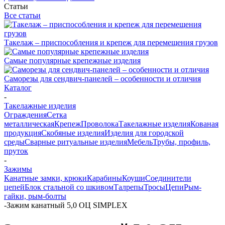
Статьи
Все статьи
Такелаж – приспособления и крепеж для перемещения грузов
Самые популярные крепежные изделия
Саморезы для сендвич-панелей – особенности и отличия
Каталог
-
Такелажные изделия
Ограждения
Сетка
металлическая
Крепеж
Проволока
Такелажные изделия
Кованая
продукция
Скобяные изделия
Изделия для городской
среды
Сварные ритуальные изделия
Мебель
Трубы, профиль,
пруток
-
Зажимы
Канатные замки, крюки
Карабины
Коуши
Соединители
цепей
Блок стальной со шкивом
Талрепы
Тросы
Цепи
Рым-
гайки, рым-болты
-
Зажим канатный 5,0 ОЦ SIMPLEX