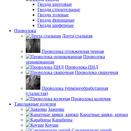
Гвозди винтовые
Гвозди строительные
Гвозди толевые
Гвозди финишные
Гвозди шиферные
Проволока
Лента стальная
Проволока отожженная черная
Проволока
оцинкованная
Проволока ПНД
Проволока сварочная
Проволока термонеобработанная
(сталистая)
Проволока колючая
Такелажные изделия
Зажимы
Канатные замки, крюки
Карабины
Коуши
Соединители цепей