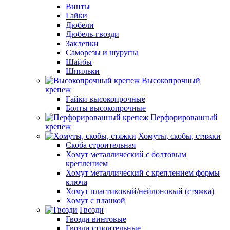
Винты
Гайки
Дюбели
Дюбель-гвозди
Заклепки
Саморезы и шурупы
Шайбы
Шпильки
Высокопрочный
крепеж
Гайки высокопрочные
Болты высокопрочные
Перфорированный
крепеж
Хомуты, скобы, стяжки
Скоба строительная
Хомут металлический с болтовым
креплением
Хомут металлический с креплением формы
ключа
Хомут пластиковый/нейлоновый (стяжка)
Хомут с планкой
Гвозди
Гвозди винтовые
Гвозди строительные