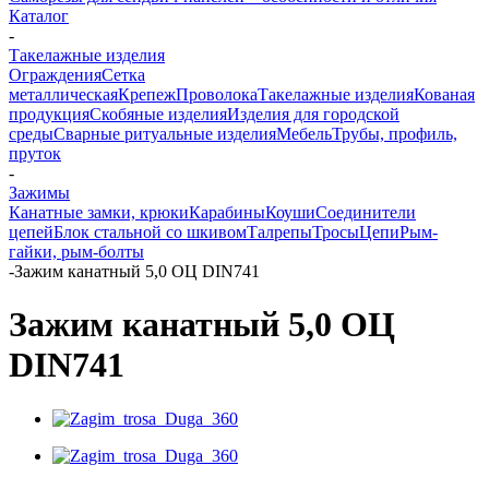
Каталог
-
Такелажные изделия
Ограждения
Сетка
металлическая
Крепеж
Проволока
Такелажные изделия
Кованая
продукция
Скобяные изделия
Изделия для городской
среды
Сварные ритуальные изделия
Мебель
Трубы, профиль,
пруток
-
Зажимы
Канатные замки, крюки
Карабины
Коуши
Соединители
цепей
Блок стальной со шкивом
Талрепы
Тросы
Цепи
Рым-
гайки, рым-болты
-
Зажим канатный 5,0 ОЦ DIN741
Зажим канатный 5,0 ОЦ
DIN741