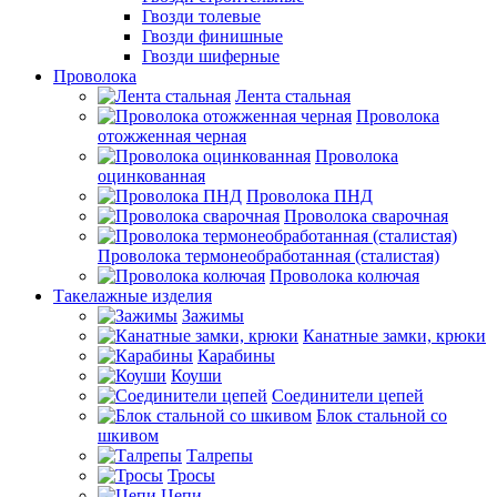
Гвозди толевые
Гвозди финишные
Гвозди шиферные
Проволока
Лента стальная
Проволока
отожженная черная
Проволока
оцинкованная
Проволока ПНД
Проволока сварочная
Проволока термонеобработанная (сталистая)
Проволока колючая
Такелажные изделия
Зажимы
Канатные замки, крюки
Карабины
Коуши
Соединители цепей
Блок стальной со
шкивом
Талрепы
Тросы
Цепи