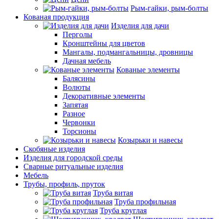
Рым-гайки, рым-болты
Кованая продукция
Изделия для дачи
Перголы
Кронштейны для цветов
Мангалы, подмангальницы, дровницы
Дачная мебель
Кованые элементы
Балясины
Волюты
Декоративные элементы
Запятая
Разное
Червонки
Торсионы
Козырьки и навесы
Скобяные изделия
Изделия для городской среды
Сварные ритуальные изделия
Мебель
Трубы, профиль, пруток
Труба витая
Труба профильная
Труба круглая