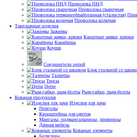
Проволока ПНД
Проволока сварочная
Пров
Проволока колючая
Такелажные изделия
Зажимы
Канатные замки, крюки
Карабины
Коуши
Соединители цепей
Блок стальной со шкив
Талрепы
Тросы
Цепи
Рым-гайки, рым-болты
Кованая продукция
Изделия для дачи
Перголы
Кронштейны для цветов
Мангалы, подмангальницы, дровницы
Дачная мебель
Кованые элементы
Балясины