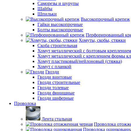
Саморезы и шурупы
Шайбы
Шпильки
Высокопрочный крепеж
Гайки высокопрочные
Болты высокопрочные
Перфорированный кр
Хомуты, скобы, стяжки
Скоба строительная
Хомут металлический с болтовым крепление
Хомут металлический с креплением формы к
Хомут пластиковый/нейлоновый (стяжка)
Хомут с планкой
Гвозди
Гвозди винтовые
Гвозди строительные
Гвозди толевые
Гвозди финишные
Гвозди шиферные
Проволока
Лента стальная
Проволока отожже
Проволока оцинкованн