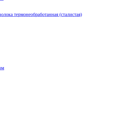
олока термонеобработанная (сталистая)
ом