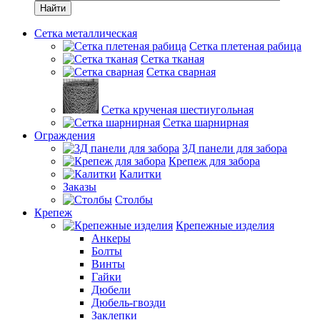
Найти
Сетка металлическая
Сетка плетеная рабица
Сетка тканая
Сетка сварная
Сетка крученая шестиугольная
Сетка шарнирная
Ограждения
3Д панели для забора
Крепеж для забора
Калитки
Заказы
Столбы
Крепеж
Крепежные изделия
Анкеры
Болты
Винты
Гайки
Дюбели
Дюбель-гвозди
Заклепки