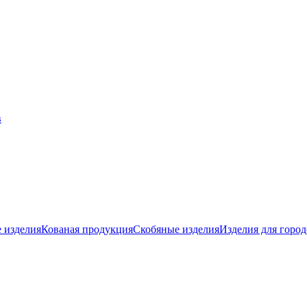
 изделия
Кованая продукция
Скобяные изделия
Изделия для город