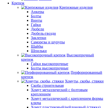
Крепеж
Крепежные изделия
Анкеры
Болты
Винты
Гайки
Дюбели
Дюбель-гвозди
Заклепки
Саморезы и шурупы
Шайбы
Шпильки
Высокопрочный
крепеж
Гайки высокопрочные
Болты высокопрочные
Перфорированный
крепеж
Хомуты, скобы, стяжки
Скоба строительная
Хомут металлический с болтовым
креплением
Хомут металлический с креплением формы
ключа
Хомут пластиковый/нейлоновый (стяжка)