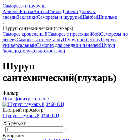
-
Саморезы и шурупы
Анкеры
Болты
Винты
Гайки
Дюбели
Дюбель-
гвозди
Заклепки
Саморезы и шурупы
Шайбы
Шпильки
-
Шуруп сантехнический(глухарь)
Саморез кровельный
Саморез с пресс-шайбой
Саморезы по
дереву
Саморезы по металлу
Шуруп по бетону
Шуруп
универсальный
Саморез для сэндвич-панелей
Шуруп
(кольцо,полукольцо,костыль)
Шуруп
сантехнический(глухарь)
Фильтр
По алфавиту
По цене
Быстрый просмотр
Шуруп-глухарь 8,0*60 ОЦ
255
руб.
/кг
-
+
В корзину