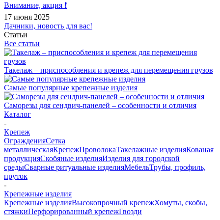
Внимание, акция ❗️
17 июня 2025
Дачники, новость для вас!
Статьи
Все статьи
Такелаж – приспособления и крепеж для перемещения грузов
Самые популярные крепежные изделия
Саморезы для сендвич-панелей – особенности и отличия
Каталог
-
Крепеж
Ограждения
Сетка
металлическая
Крепеж
Проволока
Такелажные изделия
Кованая
продукция
Скобяные изделия
Изделия для городской
среды
Сварные ритуальные изделия
Мебель
Трубы, профиль,
пруток
-
Крепежные изделия
Крепежные изделия
Высокопрочный крепеж
Хомуты, скобы,
стяжки
Перфорированный крепеж
Гвозди