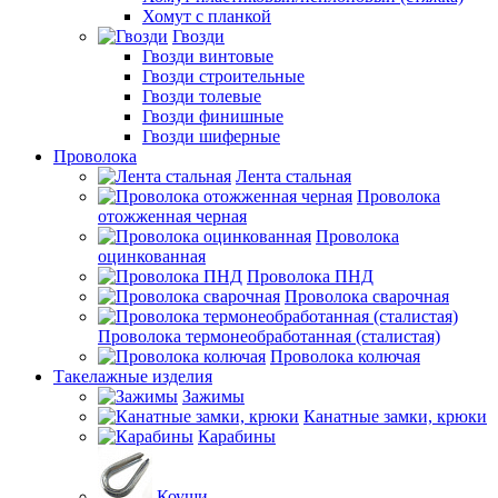
Хомут с планкой
Гвозди
Гвозди винтовые
Гвозди строительные
Гвозди толевые
Гвозди финишные
Гвозди шиферные
Проволока
Лента стальная
Проволока
отожженная черная
Проволока
оцинкованная
Проволока ПНД
Проволока сварочная
Проволока термонеобработанная (сталистая)
Проволока колючая
Такелажные изделия
Зажимы
Канатные замки, крюки
Карабины
Коуши