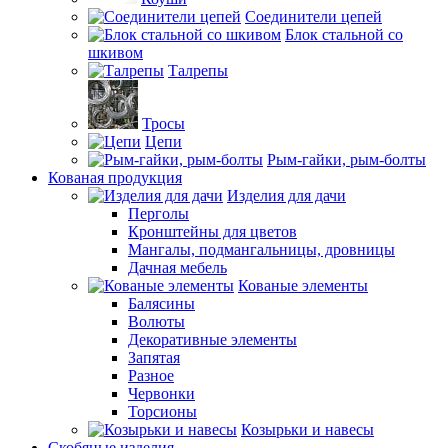
Соединители цепей
Блок стальной со
шкивом
Талрепы
Тросы
Цепи
Рым-гайки, рым-болты
Кованая продукция
Изделия для дачи
Перголы
Кронштейны для цветов
Мангалы, подмангальницы, дровницы
Дачная мебель
Кованые элементы
Балясины
Волюты
Декоративные элементы
Запятая
Разное
Червонки
Торсионы
Козырьки и навесы
Скобяные изделия